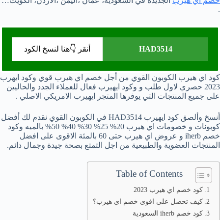
خصم اي هيرب
الجديدة في السعودية، عمان ،اليمن ،الاردن، الكويت…
.
HAD3514
أنقر 👇هنا لنسخ الكود
كود اي هيرب الكوبون القوي من أجل خصم اي هيرب قوي وكود ايهرب
2023 حصري لاول طلب و وكود ايهيرب فعال للعملاء الجدد والحاليين
على جميع المنتجات التي يوفرها المتجر ايهيرب الامريكي الاصلي .
أنسخ وألصق كود ايهيرب HAD3514 في الكوبون القوي نقدم لك أفضل
كوبونات و خصومات اي هيرب 20% 25% 30% 40% 50% بالميه وكود
خصم iherb و عروض اي هيرب حتى 60 بالمئة الاقوى على افضل
المنتجات العضوية والطبيعية من اجل التمتع بصحة جيدة وجمال دائم.
Table of Contents
كود خصم اي هيرب 2023
كيف تحصل على اقوى خصم اي هيرب؟
كود خصم iherb السعودية