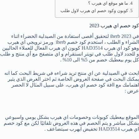
ما هو موقع اي هيرب ؟
كوبون وكود خصم اي هيرب لاول طلب
كود خصم اي هيرب 2023
في iherb 2023 لتحقيق أقصى استفادة من الصيدلية الخضراء اثناء
الشراء و الطلب ، استخدم كود خصم iherb ورمز نرويجي اي هيرب
وهو كود اي هيرب HAD3514 كوبون اي هيرب الفعال للعملاء الحاليين
و للجدد لاول طلب في تويتر انستقرام و اي متصفح مع أي منتج و طلب
كل يوم بيعطيك خضم من 5% الى 10% .
ابحث في الصيدلية عن اي منتج تريد شراءه في شريط البحث كما انه
يمكنك البحث في صفحة العروض الخاصة ثم اختر العرض الذي يثير
اهتمامك مع اافة كود خصم اي هيرب، على سبيل المثال لا الحصر
عرض :
الموقع بيعطيك كوبونات وخصومات اي هيرب بشكل يومي واسبوعي
بشكل مباشر و يتم الخصم في هذه العروض تلقائيًا لكن مع كود خصم
اي هيرب HAD3514 تخفيض ايهرب سيتضاعف .