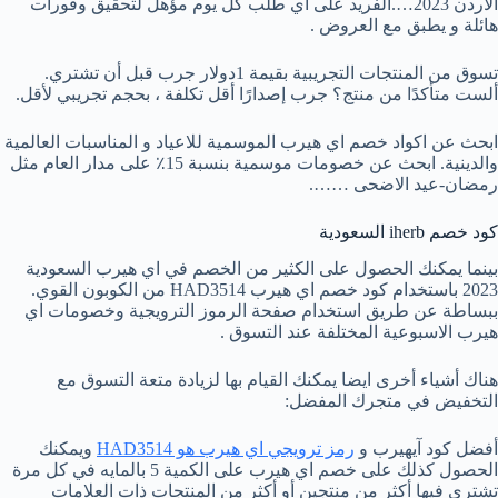
الاردن 2023….الفريد على أي طلب كل يوم مؤهل لتحقيق وفورات
هائلة و يطبق مع العروض .
تسوق من المنتجات التجريبية بقيمة 1دولار جرب قبل أن تشتري.
ألست متأكدًا من منتج؟ جرب إصدارًا أقل تكلفة ، بحجم تجريبي لأقل.
ابحث عن اكواد خصم اي هيرب الموسمية للاعياد و المناسبات العالمية
والدينية. ابحث عن خصومات موسمية بنسبة 15٪ على مدار العام مثل
رمضان-عيد الاضحى …….
كود خصم iherb السعودية
بينما يمكنك الحصول على الكثير من الخصم في اي هيرب السعودية
2023 باستخدام كود خصم اي هيرب HAD3514 من الكوبون القوي.
ببساطة عن طريق استخدام صفحة الرموز الترويجية وخصومات اي
هيرب الاسبوعية المختلفة عند التسوق .
هناك أشياء أخرى ايضا يمكنك القيام بها لزيادة متعة التسوق مع
التخفيض في متجرك المفضل:
أفضل كود آيهيرب و
رمز ترويجي اي هيرب هو HAD3514
ويمكنك
الحصول كذلك على خصم اي هيرب على الكمية 5 بالمايه في كل مرة
تشتري فيها أكثر من منتجين أو أكثر من المنتجات ذات العلامات