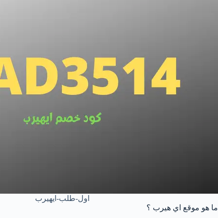
اول-طلب-ايهيرب
ما هو موقع اي هيرب ؟