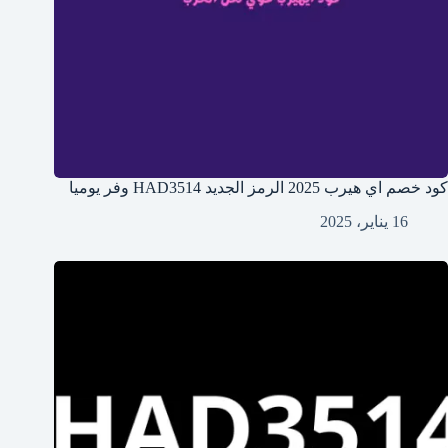
كود خصم اي هيرب 2025 الرمز الجديد HAD3514 وفر يوميا
16 يناير، 2025