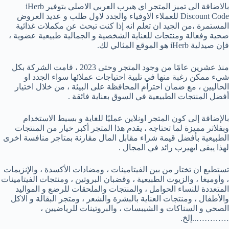
بالاضافة الى تميز المتجر اي هيرب العربي الاصلي بتوفير iHerb
Discount Code للعملاء الاوفياء والجدد لاول طلب و عديد العروض
المستمرة ،من الجيد ان تعلم انه إذا كنت تبحث عن مكملات غذائية
صحية وفعالة ومنتجات للعناية الشخصية و الجمالية طبيعية عضوية ،
فإن صيدلية iHerb هو الموقع المثالي لك.
منذ عشرين عامًا من وجود المتجر وحتى 2023 ، قامت الشركة بكل
شيء ممكن رغبة منها في تلبية احتياجات عملائها سواء الجدد او
الحاليين ، مع ضمان احترام المحافظة على البيئة ، من خلال اختيار
أفضل المنتجات الطبيعية في السوق بعناية فائقة .
بالإضافة إلى كون المتجر اونلاين عمليًا للغاية و بسيط الاستخدام
وبفلاتر مميزة لما تحتاجه ، يقدم هذا المتجر أكبر خيار من المنتجات
الطبيعية بأفضل قيمة شراء مقابل المال مقارنة بمتاجر منافسة اخرى
لهذا يبقى ايهيرب رائد في المجال .
تستطيع ان تختار من بين الفيتامينات ، ومضادات الأكسدة ، والإنزيمات
، وأوميغا ، والزيوت الطبيعية ، وقضبان البروتين ، ومنتجات الفيتامينات
المتعددة للنساء الحوامل ، والمنتجات والملحقات للرضع و المواليد
والأطفال ، ومنتجات العناية بالبشرة والشعر ، ومتجر البقالة و الاكل
الصحي و السناكات و الشيبسات ، والبروتينات للرياضيين ،
…………..إلخ.