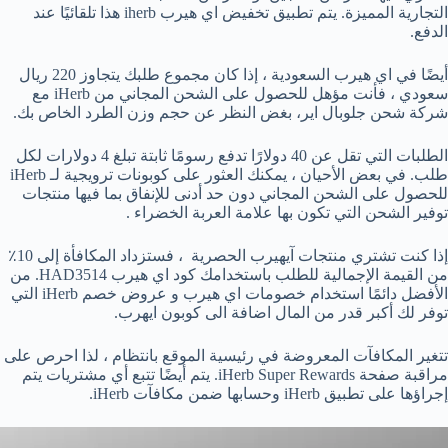
التجارية المميزة. يتم تطبيق تخفيض اي هيرب iherb هذا تلقائيًا عند
الدفع.
أيضًا في اي هيرب السعودية ، إذا كان مجموع طلبك يتجاوز 220 ريال
سعودي ، فأنت مؤهل للحصول على الشحن المجاني من iHerb مع
شركة شحن جلوبال اير، بغض النظر عن حجم وزن الطرد الخاص بك.
الطلبات التي تقل عن 40 دولارًا تدفع رسومًا ثابتة تبلغ 4 دولارات لكل
طلب. في بعض الأحيان ، يمكنك العثور على كوبونات ترويجية لـ iHerb
للحصول على الشحن المجاني دون حد أدنى للإنفاق بما فيها منتجات
توفير الشحن التي تكون بها علامة العربة الخضراء .
إذا كنت تشتري منتجات آيهيرب الحصرية ، فستزداد المكافأة إلى 10٪
من القيمة الإجمالية للطلب باستخدامك كود اي هيرب HAD3514. من
الأفضل دائمًا استخدام خصومات اي هيرب و عروض خصم iHerb التي
توفر لك أكبر قدر من المال اضافة الى كوبون ايهرب.
تتغير المكافآت المعروضة في رئيسية الموقع بانتظام ، لذا احرص على
مراقبة صفحة iHerb Super Rewards. يتم أيضًا تتبع أي مشتريات يتم
إجراؤها على تطبيق iHerb وحسابها ضمن مكافآت iHerb.