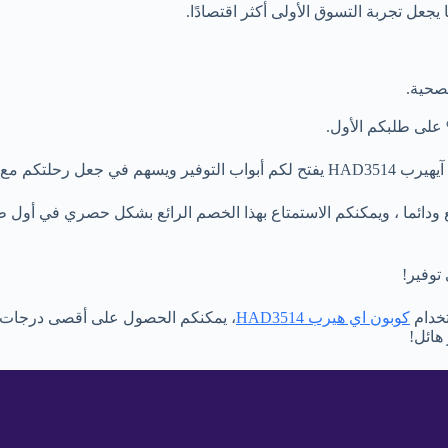
متعة واقتصادًا.
كوبون اي هيرب HAD3514