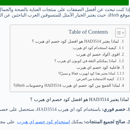
موقع iHerb، حيث يعتبر الخيار الأمثل للمتسوقين العرب الباحثين عن المنتجات ذات الجودة العالية.
Table of Contents
لماذا يعتبر HAD3514 هو افضل كود خصم اي هيرب ؟
كيفية استخدام كود اي هيرب:
اقوى اكواد خصم اي هيرب
لماذا يمكنكم الثقة في كوبون اي هيرب ؟
فاعلية كود خصم اي هيرب
لماذا يعتبر هذا كود ايهيرب فعالا و مميزًا؟
كيفية الاستفادة من العرض:
لماذا الجمع بين كود خصم اي هيرب HAD3514 وخصومات iHerb؟
لماذا يعتبر HAD3514 هو افضل كود خصم اي هيرب ؟
1. خصم فوري:
باستخدام كود اي هيرب HAD3514، ستحصل على خصم فوري عند الدفع، مما يعني أنك ستوفر مباشرةً على قيمة طلبك.
2. صالح لجميع المنتجات:
يمكنك
استخدام كود خصم اي هيرب
على مجموع