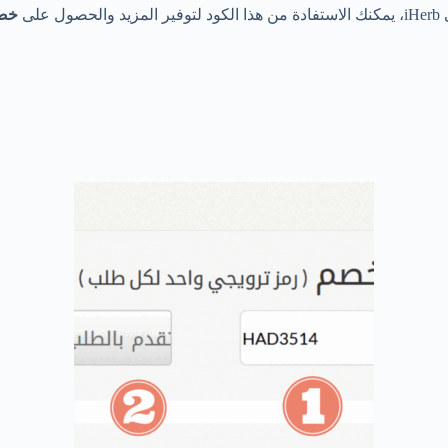
لى
خصم