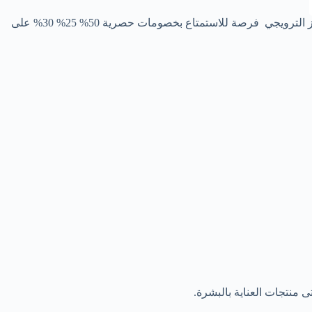
إذا كنت تبحث عن أفضل الصفقات على منتجات العناية بالصحة والجمال ، فإن رمز الخصم HAD3514 هو الاختيار الأمثل لك. يقدم لك هذا الرمز الترويجي فرصة للاستمتاع بخصومات حصرية 50% 25% 30% على
 منتجات العناية بالبشرة.