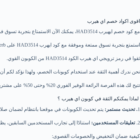
اقوى اكواد خصم اي هيرب
مع كود خصم ايهيرب HAD3514، يمكنك الآن الاستمتاع بتجربة تسوق فريدة على iHerb السعودية. اكتشف مجموعة واسعة من المنتجات الصحية والعضوية، واحرص على الاستفادة القصوى من فوائد التوفير.
استمتع بتجربة تسوق ممتعة وموفقة مع كود ايهرب HAD3514 على iHerb!
ثقوا في رمز ترويجي اي هيرب الكود HAD3514 من الكوبون القوي.
نحن ندرك أهمية الثقة عند استخدام كوبونات الخصم، ولهذا نؤكد لكم أن كود HAD3514 من الكوبون القوي هو اقوى اكواد خصم اي هيرب و موثوق به ب
تتيح لك هذه الفرصة الرائعة الوفير الفوري 20% وحتى 50% على مشترياتك، سواء كنتم تبحثون عن منتجات العناية بالبشرة، المكملات الغذائية، أو المستحضرات العضوية.
لماذا يمكنكم الثقة في كوبون اي هيرب ؟
1
. تحديث مستمر:
يتم تحديث الكوبونات في موقعنا بانتظام لضمان صلاح
2.
تعليقات المستخدمين:
استنادًا إلى تجارب المستخدمين السابقين، يظهر أن كود خصم اي هيرب AD3514
كيفية ضمان التخفيض والخصومات القصوى: