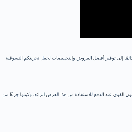
iHe. ثقوا في أن الكوبون القوي يسعى دائمًا إلى توفير أفضل العروض والتخفيضات لجعل تجربتكم التسوقية
في رحلتكم مع iHerb، فإليكم فرصة ذهبية لتوفير 20% في أول طلب لكم. استخدموا كود ايهيرب HAD3514 من الكوبون القوي عند الدفع للاستفادة من هذا العرض الرائع، وكونوا جزءًا من