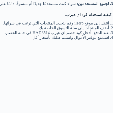
3. لجميع المستخدمين:
سواء كنت مستخدمًا جديدًا أم متسوقًا دائمًا على iHerb، يمكنك الاستفادة من هذا الكود لتوفير المزيد والحصول ع
كيفية استخدام كود اي هيرب:
1. انتقل إلى موقع iHerb وقم بتحديد المنتجات التي ترغب في شرائها.
2. أضف المنتجات إلى سلة التسوق الخاصة بك.
3. عند الدفع، أدخل كود خصم اي هيرب HAD3514 في خانة الخصم.
4. استمتع بتوفير الأموال واستلم طلبك بأسعار أقل.