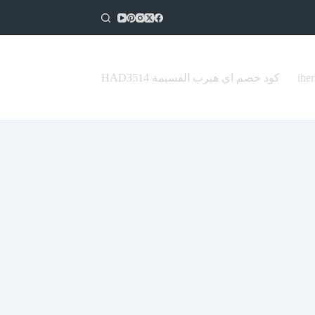
كود خصم اي هيرب القسيمة HAD3514