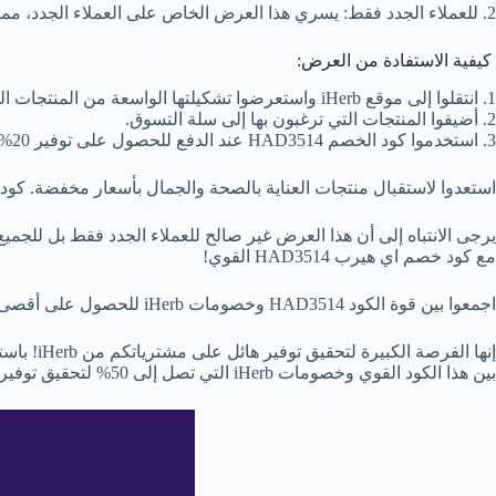
2. للعملاء الجدد فقط: يسري هذا العرض الخاص على العملاء الجدد، مما يجعل تجربة التسوق الأولى أكثر اقتصادًا.
كيفية الاستفادة من العرض:
1. انتقلوا إلى موقع iHerb واستعرضوا تشكيلتها الواسعة من المنتجات الصحية.
2. أضيفوا المنتجات التي ترغبون بها إلى سلة التسوق.
3. استخدموا كود الخصم HAD3514 عند الدفع للحصول على توفير 20% على طلبكم الأول.
استعدوا لاستقبال منتجات العناية بالصحة والجمال بأسعار مخفضة. كود آيهيرب HAD3514 يفتح لكم أبواب التوفير ويسهم في جعل رحلتكم مع iHerb أكثر 
مع كود خصم اي هيرب HAD3514 القوي!
اجمعوا بين قوة الكود HAD3514 وخصومات iHerb للحصول على أقصى توفير!
إنها الفرصة الكبيرة لتحقيق توفير هائل على مشترياتكم من iHerb! باستخدام
بين هذا الكود القوي وخصومات iHerb التي تصل إلى 50% لتحقيق توفير هائل!