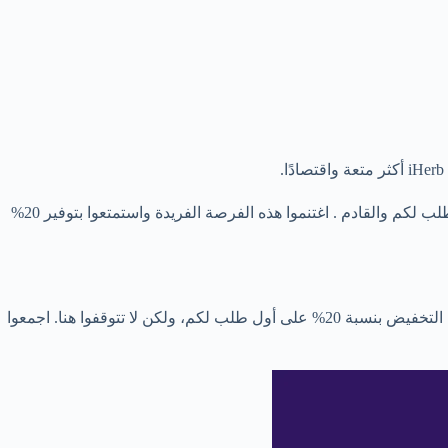
يرجى الانتباه إلى أن هذا العرض غير صالح للعملاء الجدد فقط بل للجميع ودائما ، ويمكنكم الاستمتاع بهذا الخصم الرائع بشكل حصري في أول طلب لكم والقادم . اغتنموا هذه الفرصة الفريدة واستمتعوا بتوفير 20%
، يمكنكم الحصول على أقصى درجات التخفيض بنسبة 20% على أول طلب لكم، ولكن لا تتوقفوا هنا. اجمعوا