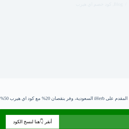
Blog
,
كود خصم اي هيرب
أنقر 👇هنا لنسخ الكود