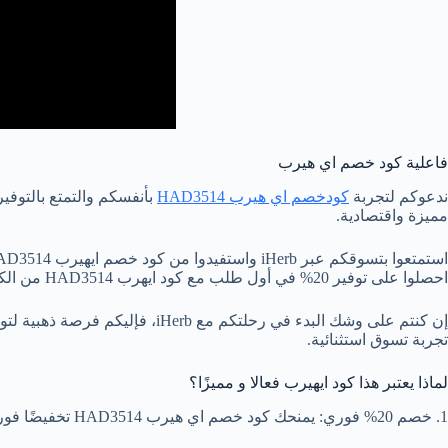
فاعلية كود خصم اي هيرب
ندعوكم لتجربة
كودخصم اي هيرب HAD3514
مميزة واقتصادية.
استمتعوا بتسوقكم عبر iHerb واستفيدوا من كود خصم ايهيرب HAD3514 بثقة، لتجعلوا كل طلبية لكم تجربة توفير حقيقية.
احصلوا على توفير 20% في أول طلب مع كود ايهرب HAD3514 من الكوبون القوي!
تجربة تسوق استثنائية.
لماذا يعتبر هذا كود ايهيرب فعالا و مميزًا؟
1. خصم 20% فوري: يمنحك كود خصم اي هيرب HAD3514 تخفيضًا فوريًا بنسبة 20% على قيمة طلبك الأول.