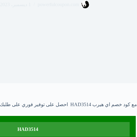
powerfulcoupon.com
1 ديسمبر، 2023
مع كود خصم اي هيرب HAD3514 احصل على توفير فوري على طلبك المقدم على iHerb السعودية، وفر بنقصان 20% مع كود اي هيرب 50% اقوى كوبون اي هيرب 2023/2024.
HAD3514