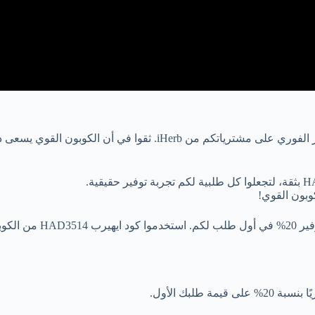
بأنفسكم والتمتع بالتوفير الفوري على مشترياتكم من rb
إن كنتم على وشك البدء 