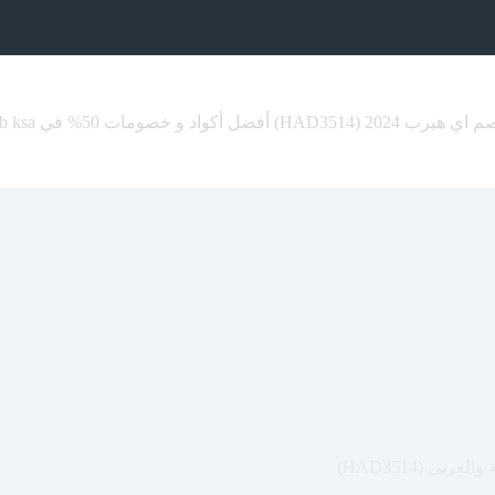
HAD351) أفضل أكواد و خصومات 50% في iherb ksa