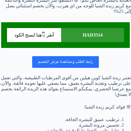
العناية بالبشرة الخاص بكم! 🌿 اكتشفوا سر البشرة النضرة والناعمة
مع كريم زبدة الشيا للوجه من اي هيرب، والآن بخصم استثنائي يصل
إلى 25%!
HAD3514
أنقر 👇هنا لنسخ الكود
رابط الطلب ومشاهدة عرض الخصم
تعتبر زبدة الشيا كوين هيلين من أقوى المرطبات الطبيعية، والتي تعمل
على ترطيب وتغذية البشرة بعمق، مما يضفي عليها نعومة فائقة. والآن،
مع عرضنا الحصري، يمكنكم الاستمتاع بفوائد هذه الزبدة الرائعة بخصم
لا يصدق!
🌸 فوائد كريم زبدة الشيا:
ترطيب عميق للبشرة الجافة.
تحسين مرونة البشرة.
تقليل ظهور الخطوط الدقيقة والتجاعيد.