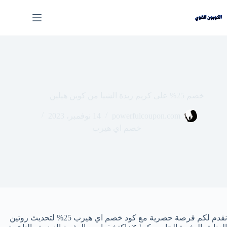
لتجاوز
لى
لمحتوى
خصم 25% على كريم زبدة الشيا من كوين هيلين
powerfulcoupon.com
14 نوفمبر، 2023
خصم اي هيرب
نقدم لكم فرصة حصرية مع كود خصم اي هيرب 25% لتحديث روتين