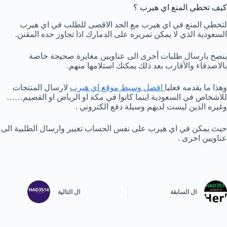
كيف تخطي المنع اي هيرب ؟
لتخطي المنع في اي هيرب مع الحد الاقصى للطلب في اي هيرب
السعودية الذي لا يمكن تمريره على الدمارك اذا تجاوز حده المقنن.
ينصح بارسال طلبات أخرى الى عناويين مغايرة صحيحة خاصة
بالاصدقاء والأقارب بعد ذلك يمكنك استلامها منهم.
وهذا ما يقدمه فعليا
افضل وسيط موقع اي هيرب
لارسال المنتجات
للاشخاص في السعودية اينما كانوا في مكة او الرياض او القصيم……
وغيره الذين ليست لديهم وسيلة دفع الكتروني .
حيث يمكن في اي هيرب على نفس الحساب تغيير وارسال الطلبية الى
عناويين اخرى .
ال
السابقة
ال
التالية