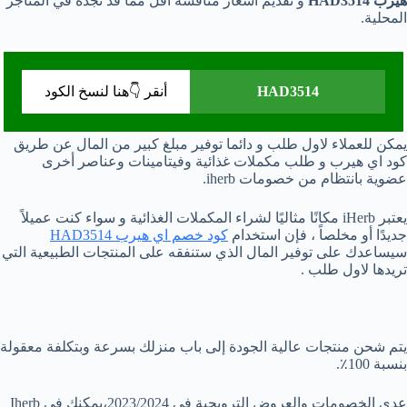
هيرب HAD3514
و تقديم أسعار منافسة أقل مما قد تجده في المتاجر
المحلية.
HAD3514
أنقر 👇هنا لنسخ الكود
يمكن للعملاء لاول طلب و دائما توفير مبلغ كبير من المال عن طريق
كود اي هيرب و طلب مكملات غذائية وفيتامينات وعناصر أخرى
عضوية بانتظام من خصومات iherb.
يعتبر iHerb مكانًا مثاليًا لشراء المكملات الغذائية و سواء كنت عميلاً
جديدًا أو مخلصاً ، فإن استخدام
كود خصم اي هيرب HAD3514
سيساعدك على توفير المال الذي ستنفقه على المنتجات الطبيعية التي
تريدها لاول طلب .
يتم شحن منتجات عالية الجودة إلى باب منزلك بسرعة وبتكلفة معقولة
بنسبة 100٪.
عدى الخصومات والعروض الترويجية في 2023/2024،يمكنك في Iherb