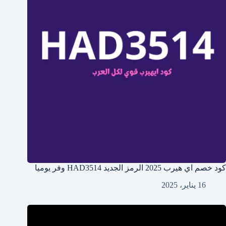
كود خصم اي هيرب 2025 الرمز الجديد HAD3514 وفر يوميا
16 يناير، 2025