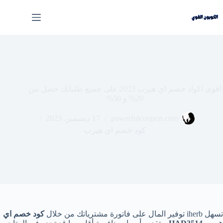
لتجاوز
لى
لمحتوى
اقوى اكواد خصم اي هيرب 2023 على جميع طلباتك حصل من
20% و 50%
powerfulcoupon.com
17 ديسمبر، 2023
كود خصم اي هيرب
تسهل iherb توفير المال على فاتورة مشترياتك من خلال
كود خصم اي