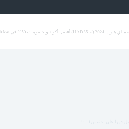
HAD351) أفضل أكواد و خصومات 50% في iherb ksa