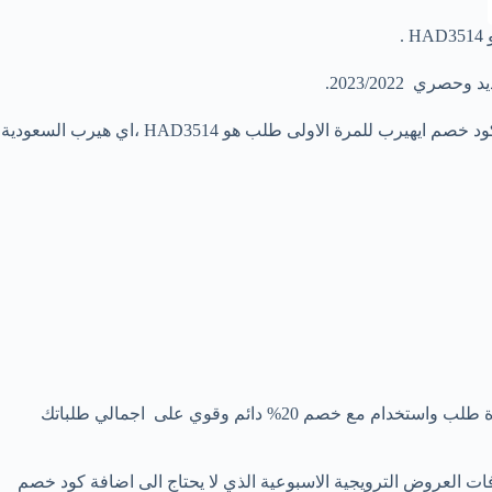
.
وحصري 2023/2022.
اي هيرب كود للعملاء للجدد منهم والاوفياء كذلك.كود خصم اي هيرب لاول طلب للمستخدمين الجدد في هيرب العربي ،من اقوى كود عروض كود خصم ايهيرب للمرة الاولى طلب هو HAD3514 ،اي هيرب السعودية
هو أفضل رمز العرض الترويجي بخصم دائم مع كل المنتجات في اي هرب للعملاء المسجلين حديثا والاوفياء ، HAD3514 يوفر 5 دولار لاول مرة طلب واستخدام مع خصم 20% دائم وقوي على اجمالي طلباتك
ل 20% حتى مع خصمومات المكافات العروض الترويجية الاسبوعية الذي لا يحتاج الى اضافة كود خصم