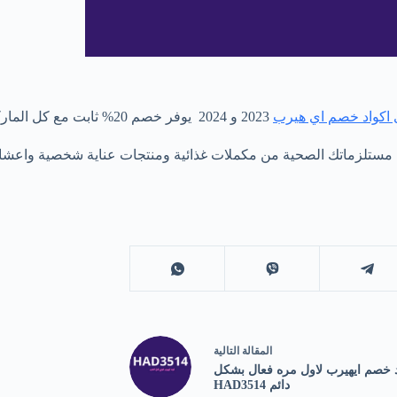
 اكواد خصم اي هيرب
2023 و 2024 يوفر خصم 20% ثابت مع كل الماركات الموجود وقابل للجمع مع عروض المتجر 15% 25% 30% 50%.
اليين ،واشتري مستلزماتك الصحية من مكملات غذائية ومنتجات عناية شخصية 
ال
مقالة
التالية
 خصم ايهيرب لاول مره فعال بشكل
دائم HAD3514