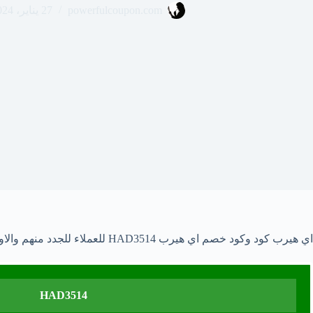
powerfulcoupon.com
27 يناير، 2024
اي هيرب كود وكود خصم اي هيرب HAD3514 للعملاء للجدد منهم والاوفياء كذلك في iherb السعودية والعربي 2023/2024 .
HAD3514