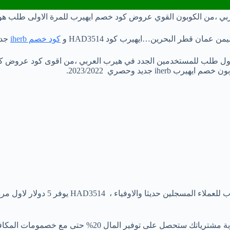
ن الكوبون القوي عروض كود خصم ايهيرب للمرة الاولى طلب هو HAD3514 
مان قطر البحرين…ايهيرب كود HAD3514 و
كود خصم iherb
جديد 
على عربة مشترياتك ستحصل على توفير الما