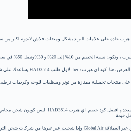
 عادة على علامات الترند بشكل ومضات فلاش لاتدوم اكثر من ساعة 
 إلى 20%او 30%وتصل 50% في بعض المنتجات .
على شراء الكثير من منتجات مع خصم 10 شامل .
عرض الخاص الاسبوعي في قسم التجميل خصم 50% من TruSkin على منتجات تجميلية ممتازة من تونر و
لتصل شحن مخفض اوتبلغ شحن مجاني وتستفيد من كل ري
ل قيمة .
للفوز بشحن مجاني او مخفض يجب ان تبلغ قيمة طلبك 220 ريال وشحن عبر العملا