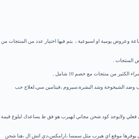
وعروض يومية او اسبوعية ، يتم فيها اختيار عدد من المنتجات من
منظفات للوجه وكريمات ترطيب وضد الشيخوخة وشد البشرة،سيروم ،فيتامين سي،لعلاج حب
ال تدفعه ،استخدم افضل كود خصم اي هيرب HAD3514 ليس كوبون شحن مجاني فعلي ولايوجد كود شحن مجاني ايهيرب هو فق ط يساعدك لبلوغ قيمة
قة Global Air وإذا شحنت عبر غيرها من شركات شحن التي يوفرها موقع اي هيرب مثل سمسا ،ارامكس،دي اتش ال ،هنا شحن