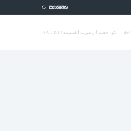
كود خصم اي هيرب القسيمة HAD3514