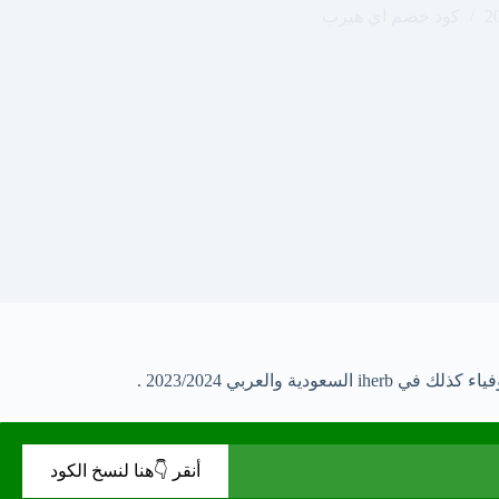
كود خصم اي هيرب
أنقر 👇هنا لنسخ الكود