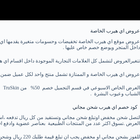
عروض اي هيرب الخاصة
عروض موقع اي هيرب الخاصة تخفيضات وحسومات متغيرة يقدمها اي هرب
داخل المتجر ويوضع خصم خاص عليها .
تتغيرالعروض لتشمل كل العلامات التجارية الموجودة داخل اقسام اي هيرب ، وتكون نسبة الخصم من 10%
عروض اي هيرب الخاصة و الممتازة تشمل منتج واحد لكل عميل ضمن العرض ،هنا كود اي هيرب iherb لاول طلب HAD3514 يساعدك 
ال
الشباب وعيوب البشرة .
كود خصم اي هيرب شحن مجاني
العرض .تسوق اكثر عدد من المنتجات الطبيعية بعناصر عضوية وادفع اق