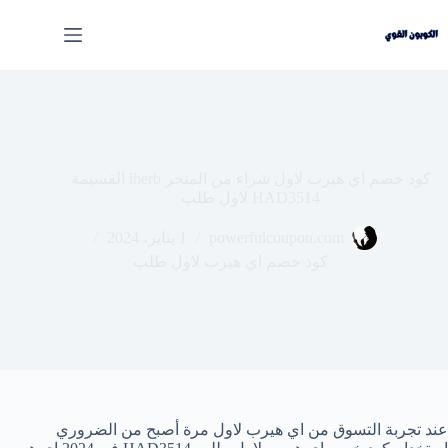
لتجاوز
لى
لمحتوى
كود خصم اي هيرب لاول شراء من المتجر iherb القسيمة
HAD3514 لاول طلب
powerfulcoupon.com
1 يناير، 2024
كود خصم اي هيرب لاول طلب
عند تجربة التسوق من اي هيرب لاول مرة أصبح من الضروري