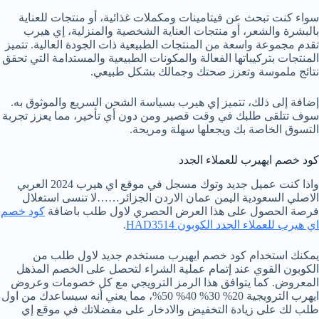
سواء كنت تبحث عن فيتامينات ومكملات غذائية، أو منتجات للعناية
بالبشرة والشعر، أو منتجات العناية الشخصية والمنزلية، إي هيرب
تقدم مجموعة واسعة من المنتجات الطبيعية ذات الجودة العالية. تتميز
المنتجات بتركيباتها الفعالة والمكونات الطبيعية والمستدامة التي تحقق
نتائج ملموسة وتعزز صحتك وجمالك بشكل طبيعي.
إضافة إلى ذلك، تتميز إي هيرب بسياسة الشحن السريع والموثوق به.
سوف تتلقى طلبك في وقت قصير ومن دون أي تأخير، مما يعزز تجربة
التسوق الخاصة بك ويجعلها سهلة ومريحة.
كود خصم ايهيرب للعملاء الجدد
واذا كنت عميل جديد وتوك مسجل في موقع اي هيرب 2024 العربي
الاصلي السعودية اليمن عمان الاردن الجزائر……لا تنسى استغلال
فرصة الحصول على هذا العرض الحصري لاول طلب باضافة
كود خصم
اي هيرب للعملاء الجدد الكوبون HAD3514
.
يمكنك استخدام كود خصم ايهيرب مستخدم جديد لاول طلب من
الكوبون القوي عند إتمام عملية الشراء لتحصل على الخصم المذهل
المعروض. كما يتوافق هذا الرمز الترويجي مع كل خصومات وعروض
ايهرب الترويجية 20% 30% 40% 50%، مما يعني أنه سيساعدك من اول
طلب لك على زيادة التخفيض والادخار على مفضلاتك في موقع إي