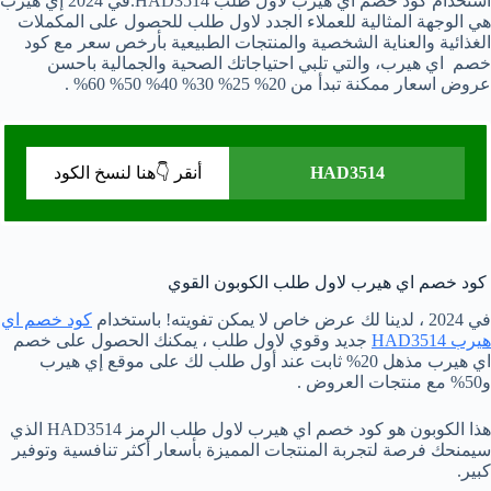
استخدام كود خصم اي هيرب لاول طلب HAD3514.في 2024 إي هيرب
هي الوجهة المثالية للعملاء الجدد لاول طلب للحصول على المكملات
الغذائية والعناية الشخصية والمنتجات الطبيعية بأرخص سعر مع كود
خصم اي هيرب، والتي تلبي احتياجاتك الصحية والجمالية باحسن
عروض اسعار ممكنة تبدأ من 20% 25% 30% 40% 50% 60% .
HAD3514
أنقر 👇هنا لنسخ الكود
كود خصم اي هيرب لاول طلب الكوبون القوي
في 2024 ، لدينا لك عرض خاص لا يمكن تفويته! باستخدام
كود خصم اي
هيرب HAD3514
جديد وقوي لاول طلب ، يمكنك الحصول على خصم
اي هيرب مذهل 20% ثابت عند أول طلب لك على موقع إي هيرب
و50% مع منتجات العروض .
هذا الكوبون هو كود خصم اي هيرب لاول طلب الرمز HAD3514 الذي
سيمنحك فرصة لتجربة المنتجات المميزة بأسعار أكثر تنافسية وتوفير
كبير.