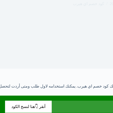
كود خصم اي هيرب
أنقر 👇هنا لنسخ الكود