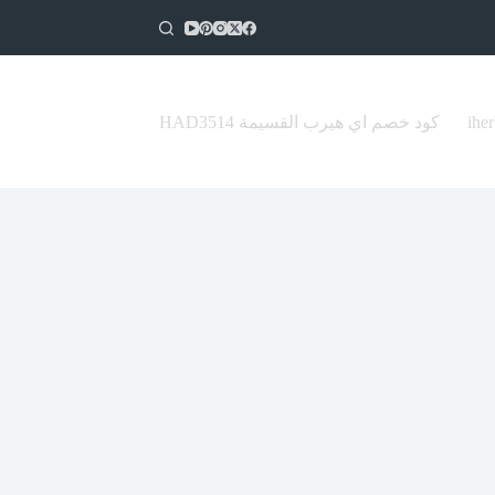
كود خصم اي هيرب القسيمة HAD3514