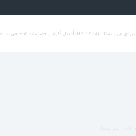
HAD351) أفضل أكواد و خصومات 50% في iherb ksa