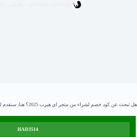
powerfulcoupon.com
16 يناير، 2025
هل تبحث عن كود خصم لشراء من متجر اي هيرب 2025؟ هنا، سنقدم لك كود خصم اي هيرب. يمكنك استخدامه لاول طلب ومتى أردت لتحصل على تخفيضات 20% 30% 50% واكواد خصم جبارة.
HAD3514