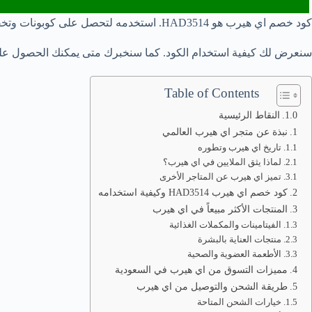
كود خصم اي هيرب هو HAD3514. استخدمه لتحصل على كوبونات وتخفيضات iherb عند الشراء.
سنعرض لك كيفية استخدام الكود. كما سنخبرك متى يمكنك الحصول علي
Table of Contents
النقاط الرئيسية
نبذة عن متجر اي هيرب العالمي
تاريخ اي هيرب وتطوره
لماذا يثق الملايين في اي هيرب؟
تميز اي هيرب عن المتاجر الأخرى
كود خصم اي هيرب HAD3514 وكيفية استخدامه
المنتجات الأكثر مبيعاً في اي هيرب
الفيتامينات والمكملات الغذائية
منتجات العناية بالبشرة
الأطعمة العضوية والصحية
مميزات التسوق من اي هيرب في السعودية
طريقة الشحن والتوصيل من اي هيرب
خيارات الشحن المتاحة