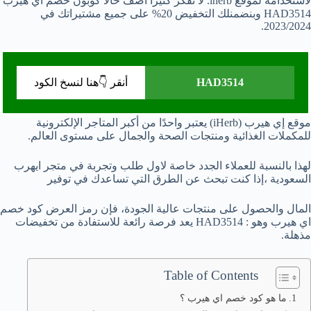
لاستخدامه لموقع iherb. لا تفكر كثيرا أضف حالا كوبون خصم اي هيرب
HAD3514 وبنضمنلك التخفيض 20% على جميع مشتيراتك في
2023/2024.
HAD3514
أنقر 👇هنا لنسخ الكود
موقع إي هيرب (iHerb) يعتبر واحدًا من أكبر المتاجر الإلكترونية
للمكملات الغذائية ومنتجات الصحة والجمال على مستوى العالم.
لهذا بالنسبة للعملاء الجدد خاصة لاول طلب وتجربة في متجر ايهرب
السعودية ،إذا كنت تبحث عن الطرق التي تساعدك في توفير
المال والحصول على منتجات عالية الجودة، فإن رمز العرض كود خصم
اي هيرب وهو : HAD3514 يعد فرصة رائعة للاستفادة من تخفيضات
مذهلة.
Table of Contents
ما هو كود خصم اي هيرب ؟