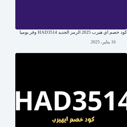
كود خصم اي هيرب 2025 الرمز الجديد HAD3514 وفر يوميا
16 يناير، 2025