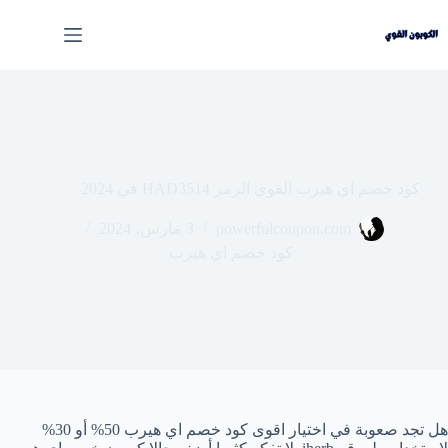
لتجاوز
لى
لمحتوى
كود خصم اي هيرب القوي الرمز HAD3514 في 2024
powerfulcoupon.com
3 مارس، 2024
كود خصم اي هيرب
هل تجد صعوبة في اختيار اقوى كود خصم اي هيرب 50% أو 30%