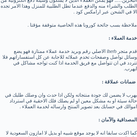
البحرين….. فهو يمكن العملاء الذين لا يملكون وسيلة دفع الكترونية من
الطلب والشراء منه والدفع عندما تطل الطلبية للمنزل وهذا الامر تجده
الا في الشحن عبر ارامكس كود .
ملاحظة بسب جائحة كورونا هذه الخاصية متوقفة مؤقتا .
خدمة العملاء :
قدم متجر iherb الاصلي رقم وبريد خدمة عملاء ممتازة فهو يضع
وسائل تواصل وصفحات تخدم عملائه للاجابة عن كل استفساراتهم فلا
تتردد في ان تتواصل مع فريق الخدمة اذا كنت تواجه مشاكل في
ايهرب.
ضمانات عملاقة :
يهرب لا يضمن لك جودة منتجاته ولكن اذا حدث وان وصلك طلبك في
حالة سيئة او به مشكل معين او لم يصلك فلك الاحقية في استرداد
اموالك في حسابك بعد تصوير المنتج وارساله لخدمة العملاء .
المصداقية والآمان :
كما اكدت سابقا انه لا يوجد موقع شبيه او بديل لا امازون السعودية لا