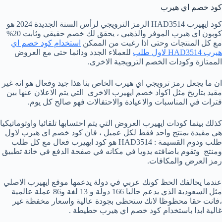
كود خصم اي هيرب
كود ايهيرب HAD3514 الرمز الترويجي لرأس السنة الجديدة 2024 هو
كوبون اي هيرب الموفر والذهبي ، يحقق لك خصم حقيقي وثابت 20%
مع كل المنتجات وحتى اذا رغبت من الممكن
استخدام كود خصم اي
هيرب HAD3514 لاول طلب
للعملاء الجدد ودائما حتى مع العروض
الممتازة وكودات الخصم الترويجية الاخرى.
ان ما يجعل رمز ترويجي اي هيرب الخاص بنا هذا جيد وفعال هو انه غير
مقيد بتاريخ مثل اكواد خصم ايهيرب الاخرى التي يتم الاعلان عنها بين
فترات في المناسبات والاعيادة والاحتفالات فهو صالح كل يوم.
كذلك بينما كودات ايهيرب العروض التي يتم احتسابها تلقائيا واوتوماتيكيا
هي مقيدة بمنتج واحد فقط لكل عميل ، فان كود خصم اي هيرب لاول
طلب ودوم القسيمة : HAD3514 هو كود ايهيرب فعال مع كل طلب
ومنتج وتقوم باضافته يدويا في مكانه في صفحة الدفع في خانة تطبيق
رمز العرض والمكافات.
عندما يحالفك الحظ كونك عربي في دولة يدعمها موقع ايهيرب الاصلي
مثل السعودية الذي يدعم حاليا 166 دولة و 13 لغة و86 عملة عالمية
،فانت حقا محظوظا لانك ستحظى بجودة عالية واسعار مخفظة غير
غالية ابدا باستخدام كود خصم اي هيرب حطيطة .