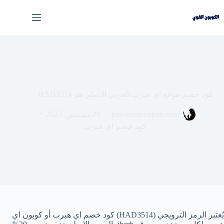
لتجاوز
لى
لمحتوى
كود خصم موقع اي هيرب العربي الاصلي هو HAD3514
powerfulcoupon.com
29 ديسمبر، 2023
كود خصم اي هيرب
يُعتبر الرمز الترويجي (HAD3514) كود خصم اي هيرب أو كوبون اي