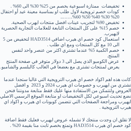
تخفيضات ممتازة اسبوعية بخصم من 25% 30% الى 60% .
كودات خصم ترويجية لاول طلب او بمناسبة معينة عيد أو احتفال
20% 30% 40% 50% 60%……..
تخفيض 90% لتجريب عينات افضل منتجات ايهرب الصحية.
خصم 15% على كل المنتجات التابعة للعلامات التجارية الحصرية
لايهيرب.
استعمال كود خصم اي هيرب اضافي HAD3514 لتخفيض من 5
الى 10 مع كل المنتجات ومع اي طلب .
خصم الكمية 5% عندما تشتري اكثر من عنصر واحد لنفس
المنتج.
عرض الكومبو الذي يصل الى 3 دولار متوفر في صفحة المنتج
يعرض لمنتجات تشترى مع بعضعا في الغالب كالبلسم والشامبو.
كانت هذه اهم اكواد خصم اي هيرب الترويجية التي غالبا ستجدا عندما
تشتري من ايهيرب و خصومات اي هيرب 2024 و 2023 و افضل
العروض ولتتمكن من الاستفادة منها عليك فقط متابعة مدونتنا فنحن
نضع تحديث اسبوعي لكل التخفيضات او متابعة الموقع الرسمي الاصلي
ايهيرب ومراجعة الصفحات التي تتضمن كوبونات اي هيرب و اكواد اي
هيرب الترويجية .
لا تقلق ان وجدت منتجك لا تشمله عروض ايهيرب فعليك فقط اضافة
كود خصم اي هيرب HAD3514 وتمتع بخصم ثابت منا بقيمة 20% .