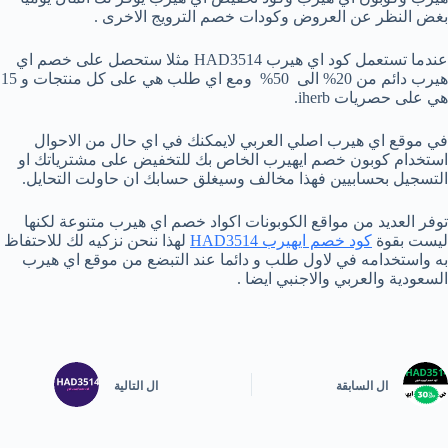
بغض النظر عن العروض وكودات خصم الترويج الاخرى .
عندما تستعمل كود اي هيرب HAD3514 مثلا ستحصل على خصم اي
هيرب دائم من 20% الى 50% ومع اي طلب هي على كل منتجات و 15
هي على حصريات iherb.
في موقع اي هيرب اصلي العربي لايمكنك في اي حال من الاحوال
استخدام كوبون خصم ايهيرب الخاص بك للتخفيض على مشترياتك او
التسجيل بحسابيين فهذا مخالف وسيغلق حسابك ان حاولت التحايل.
توفر العديد من مواقع الكوبونات اكواد خصم اي هيرب متنوعة لكنها
ليست بقوة
كود خصم ايهيرب HAD3514
لهذا ننحن نزكيه لك للاحتفاظ
به واستخدامه في لاول طلب و دائما عند التبضع من موقع اي هيرب
السعودية والعربي والاجنبي ايضا .
ال
السابقة
ال
التالية