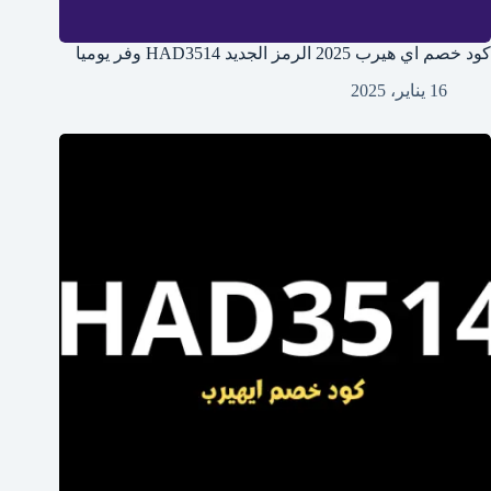
كود خصم اي هيرب 2025 الرمز الجديد HAD3514 وفر يوميا
16 يناير، 2025