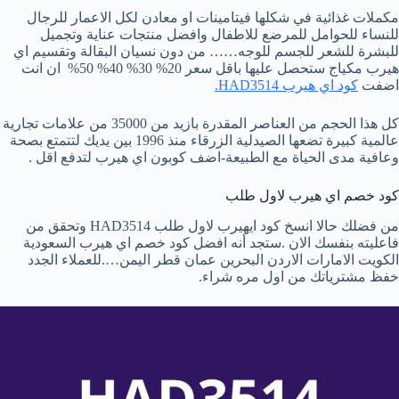
مكملات غذائية في شكلها فيتامينات او معادن لكل الاعمار للرجال
للنساء للحوامل للمرضع للاطفال وافضل منتجات عناية وتجميل
للبشرة للشعر للجسم للوجه…… من دون نسيان البقالة وتقسيم اي
هيرب مكياج ستحصل عليها باقل سعر 20% 30% 40% 50% ان انت
اضفت
كود اي هيرب HAD3514.
كل هذا الحجم من العناصر المقدرة بازيد من 35000 من علامات تجارية
عالمية كبيرة تضعها الصيدلية الزرقاء منذ 1996 بين يديك لتتمتع بصحة
وعافية مدى الحياة مع الطبيعة-اضف كوبون اي هيرب لتدفع اقل .
كود خصم اي هيرب لاول طلب
من فضلك حالا انسخ كود ايهيرب لاول طلب HAD3514 وتحقق من
فاعليته بنفسك الان .ستجد أنه افضل كود خصم اي هيرب السعودية
الكويت الامارات الاردن البحرين عمان قطر اليمن….للعملاء الجدد
خفظ مشترياتك من اول مره شراء.