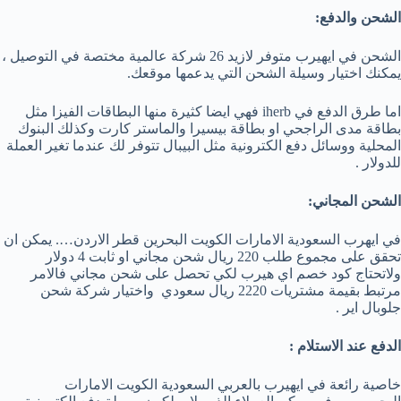
الشحن والدفع:
الشحن في ايهيرب متوفر لازيد 26 شركة عالمية مختصة في التوصيل ،
يمكنك اختيار وسيلة الشحن التي يدعمها موقعك.
اما طرق الدفع في iherb فهي ايضا كثيرة منها البطاقات الفيزا مثل
بطاقة مدى الراجحي او بطاقة بيسيرا والماستر كارت وكذلك البنوك
المحلية ووسائل دفع الكترونية مثل البيبال تتوفر لك عندما تغير العملة
للدولار .
الشحن المجاني:
في ايهرب السعودية الامارات الكويت البحرين قطر الاردن…. يمكن ان
تحقق على مجموع طلب 220 ريال شحن مجاني او ثابت 4 دولار
ولاتحتاج كود خصم اي هيرب لكي تحصل على شحن مجاني فالامر
مرتبط بقيمة مشتريات 2220 ريال سعودي واختيار شركة شحن
جلوبال اير .
الدفع عند الاستلام :
خاصية رائعة في ايهيرب بالعربي السعودية الكويت الامارات