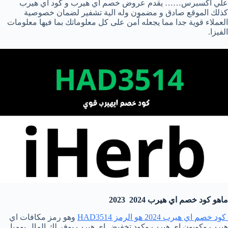
علي اكسبرس…… يقدم عروض خصم اي هيرب و كود اي هيرب
كذلك الموقع صادق و مضمون وله الية تشفير لضمان خصوصية
العملاء قوية جدا مما يجعله آمن على كل معلوماتك بما فيها معلومات
الفيزا.
ماهو كود خصم اي هيرب 2024 2023
كود خصم اي هيرب 2024 هو الرمز HAD3514
وهو رمز مكافات اي
هيرب وكوبون اي هيرب وكود تخفيض اي هيرب يوفر لك المال يوميا