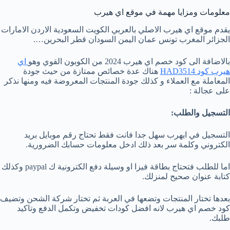
معلومات ومزايا مهمة في موقع اي هيرب
يقدم موقع اي هيرب الاصلي بالعربي الكويت السعودية الاردن الامارات
الجزائر المغرب تونس عمان اليمن السودان قطر البحرين….
بالاضافة الى كود خصم اي هيرب 2024 من الكوبون القوي وهو
اي
هيرب كود HAD3514
هناك عدة خصائص ممتازة من حيث جودة
المعاملة مع العملاء و كذلك جودة المنتجات المعروضة فيه ومنها نذكر
على عجالة :
التسجيل والطلب:
التسجيل في ايهرب سهل جدا فانت فقط تحتاج رقم موبايل بريد
الكتروني وكلمة سر بعد ذلك ادخل معلومات حسابك الضرورية.
اما للطلب فتحتاج بطاقة فيزا او وسيلة دفع الكترونية ك paypal وكذلك
كتابة عنوان صحيح لمنزلك.
بعدها تختار المنتجات وتضعها في العربة ثم تختار شركة الشحن وتضيف
كود خصم اي هيرب لانه افضل كودات تخفيض وتكمل الدفع وتاكيد
طلبك.