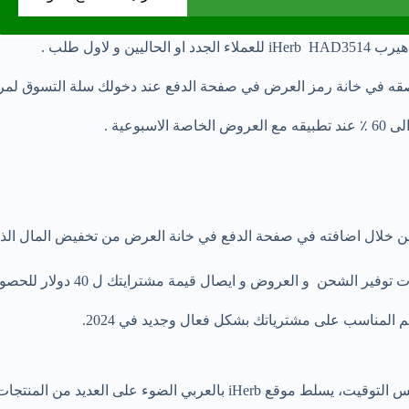
اليين و لاول طلب .
عية .
صال قيمة مشترايتك ل 40 دولار للحصول على تخفيض 4 دولار او الشحن المجاني.
كل أسبوع من مساء يوم الأربعاء إلى يوم الأربعاء للاسبوع القادم من نفس الت