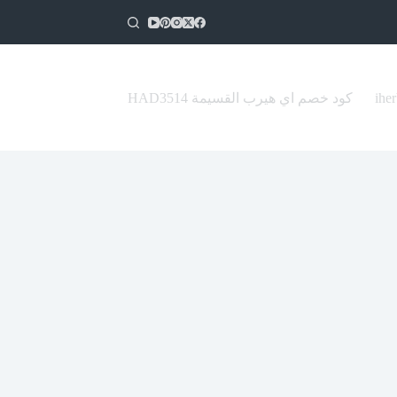
كود خصم اي هيرب القسيمة HAD3514