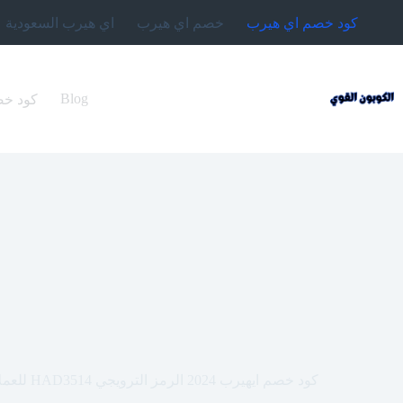
لتجاوز
كود خصم اي هيرب
خصم اي هيرب
اي هيرب السعودية
لى
لمحتوى
Blog
كود خصم اي هيرب 2024 (4
كود خصم ايهيرب 2024 الرمز الترويجي HAD3514 للعملاء الجدد او الحاليين و لاول طلب