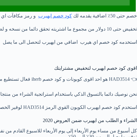
خصم حتى 50٪ اضافية يقدمه لك
كود خصم ايهيرب
و رمز مكافآت اي هيرب iHerb HAD3514 للعملاء الجدد او الح
تخفيض حتى 10 دولار من مجموع ما اشتريته تحقق دائما من نسخه و لصقه في خانة رمز العرض في صفحة الدفع عند دخولك سلة التسوق لمراجعة المنتجات التي اضفتها في العربة قبل الشراء .
استخدمه كود خصم اي هيرب اضافي من ايهيرب لتحصل الى ما يصل الى 60 ٪ عند تطبيقه مع العروض الخاصة الاسبو
اقوى كود خصم ايهيرب لتخفيض مشترايتك
👈 HAD3514 هو احد اقوى كوبونات و كود خصم iherb فعال تستطيع من خلال اضافته في صفحة الدفع في خانة العرض من تخفيض المال الذي ستنفقه اثناء الطلب و الشراء من ايهيرب .
نحن نوصيك دائما بالتسوق الذكي باستخدام استراتجية الشراء من منتجات توفير الشحن و العروض و اي
استخدم كود خصم ايهيرب الكوبون القوي الرمز HAD3514 لوفير الخصم المناسب على مشترياتك بشكل فعال وجديد في 2024.
الشراء و الطلب من ايهيرب ضمن العروض 2020
توفير ما يصل إلى من 30٪ الى 50٪