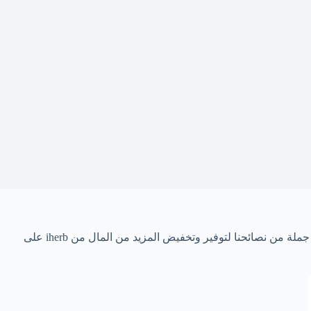
انسخ HAD3514 اقوى كود خصم ايهيرب جديد 2024 مع اي طلب و اي منتج بيعطيك خصم حقيقي من 15% 20% الى 30% 50% ،نقدم لك ايضا جملة من نصائحنا لتوفير وتخفيض المزيد من المال من iherb على