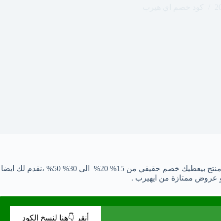
كود خصم اي هيرب
و عروض ممتازة من ايهيرب .
أنقر 👇هنا لنسخ الكود