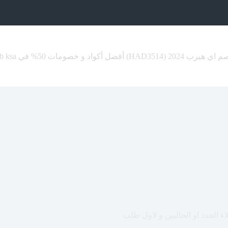
HAD351) أفضل أكواد و خصومات 50% في iherb ksa