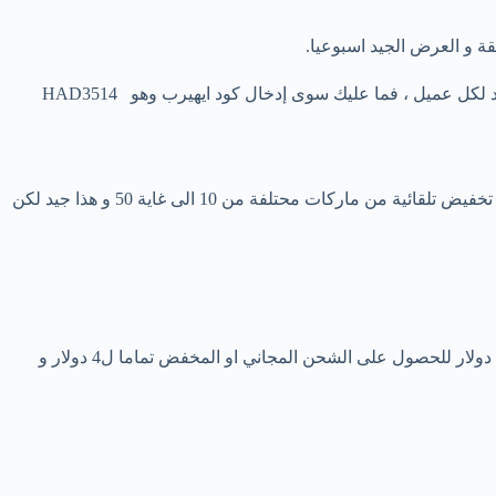
ة و العرض الجيد اسبوعيا.
تطبق اكواد خصم اي هيرب في صفحة العروض و الفلاش و الموسمية بشكل تلقائي على هذه المنتجات بشكل تلقائي ، و هي مقيدة بطلب واحد لكل عميل ، فما عليك سوى إدخال كود ايهيرب وهو HAD3514
ان افضل صفحة قد تشتري منها من موقع اي هيرب منتج مع تخفيض جيد هي صفحة العروض الاسبوعية .حيث ستجد فيها خصومات و كوبونات تخفيض تلقائية من ماركات محتلفة من 10 الى غاية 50 و هذا جيد لكن
يمكنك الاستمرار في التخفيض من ايهيرب الى اقصى الحدود باستخدام عروض اخرى تشمل خصم الكمية 5٪ و تحقيق قيمة مشتريات تفوق 40 دولار للحصول على الشحن المجاني او المخفض تماما ل4 دولار و