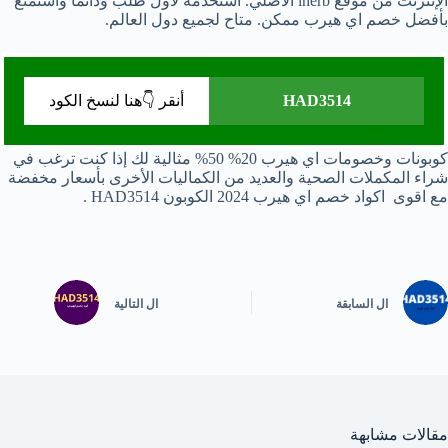
الإنترنت من موقع iherb الاصلي. استخدمه لاول طلب ودائما واستمتع
بأفضل خصم اي هيرب ممكن. متاح لجميع دول العالم.
HAD3514
أنقر 👇هنا لنسخ الكود
كوبونات وخصومات اي هيرب 20% 50% مثالية لك إذا كنت ترغب في
شراء المكملات الصحية والعديد من الكماليات الأخرى بأسعار مخفضة
مع اقوى اكواد خصم اي هيرب 2024 الكوبون HAD3514 .
ال
السابقة
ال
التالية
مقالات مشابهة