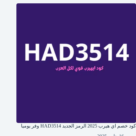
كود خصم اي هيرب 2025 الرمز الجديد HAD3514 وفر يوميا