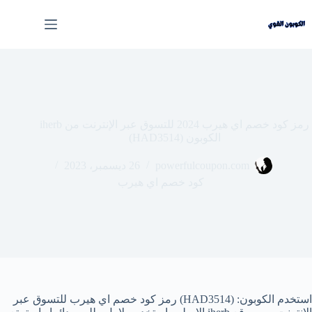
لتجاوز
لى
لمحتوى
رمز كود خصم اي هيرب 2024 للتسوق عبر الإنترنت من iherb
الكوبون (HAD3514)
powerfulcoupon.com
26 ديسمبر، 2023
كود خصم اي هيرب
استخدم الكوبون: (HAD3514) رمز كود خصم اي هيرب للتسوق عبر